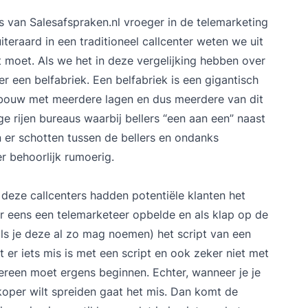
rs van
Salesafspraken.nl
vroeger in de telemarketing
eraard in een traditioneel callcenter weten we uit
et moet. Als we het in deze vergelijking hebben over
r een belfabriek. Een belfabriek is een gigantisch
ebouw met meerdere lagen en dus meerdere van dit
e rijen bureaus waarbij bellers “een aan een” naast
en er schotten tussen de bellers en ondanks
er behoorlijk rumoerig.
n deze callcenters hadden potentiële klanten het
er eens een telemarketeer opbelde en als klap op de
als je deze al zo mag noemen) het script van een
t er iets mis is met een script en ook zeker niet met
ereen moet ergens beginnen. Echter, wanneer je je
koper wilt spreiden gaat het mis. Dan komt de