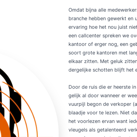
Omdat bijna alle medewerke
branche hebben gewerkt en uit
ervaring hoe het nou juist ni
een callcenter spreken we ove
kantoor of erger nog, een g
soort grote kantoren met lang
elkaar zitten. Met geluk zitt
dergelijke schotten blijft het 
Door de ruis die er heerste i
gelijk al door wanneer er we
vuurpijl begon de verkoper (
blaadje voor te lezen. Niet da
het voorlezen ervan want ied
vleugels als getalenteerd ver