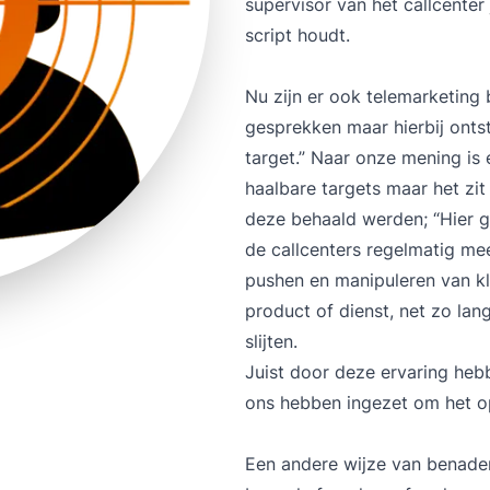
supervisor van het callcenter 
script houdt.
Nu zijn er ook telemarketing 
gesprekken maar hierbij ontst
target.” Naar onze mening is e
haalbare targets maar het zi
deze behaald werden; “Hier ga
de callcenters regelmatig m
pushen en manipuleren van k
product of dienst, net zo lan
slijten.
Juist door deze ervaring he
ons hebben ingezet om het o
Een andere wijze van benade