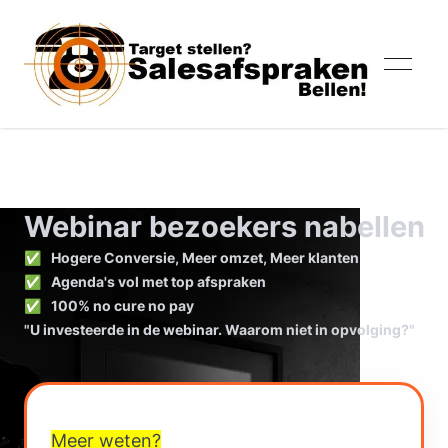
Webinar bezoekers nabellen
Mob
Webinar bezoekers nabellen
✅
Hogere Conversie, Meer omzet, Meer klanten
✅
Agenda's vol met top afspraken
✅
100% no cure no pay
"U investeerde in de webinar. Waarom niet in opvolging?"
Contact
Meer weten?