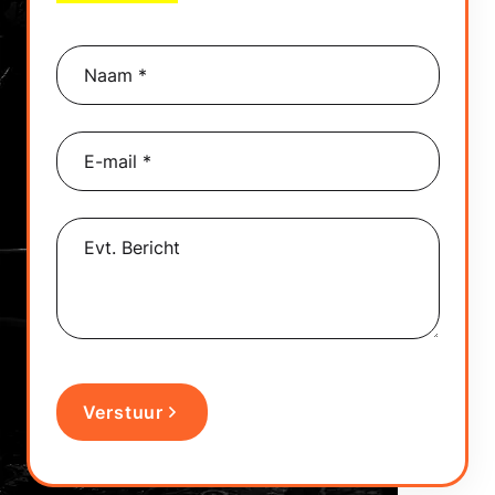
Naam *
E-mail *
Evt. Bericht
Verstuur