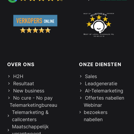
Footer links en informatie
OVER ONS
ONZE DIENSTEN
H2H
Sales
Resultaat
Leadgeneratie
New business
AI-Telemarketing
No cure - No pay
Offertes nabellen
Telemarketingbureau
Webinar
Telemarketing &
bezoekers
callcenters
nabellen
Maatschappelijk
verantwoord