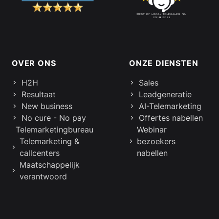
Footer links en informatie
OVER ONS
ONZE DIENSTEN
H2H
Sales
Resultaat
Leadgeneratie
New business
AI-Telemarketing
No cure - No pay
Offertes nabellen
Telemarketingbureau
Webinar
Telemarketing &
bezoekers
callcenters
nabellen
Maatschappelijk
verantwoord