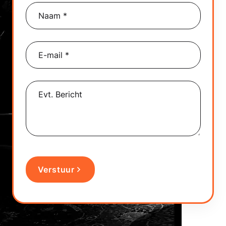
Naam *
E-mail *
Evt. Bericht
Verstuur