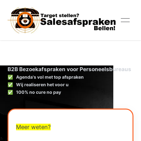
personeelsbureaus bezoekafspraken
Mob
B2B Bezoekafspraken voor Personeelsbureaus
✅
Agenda's vol met top afspraken
✅
Wij realiseren het voor u
✅
100% no cure no pay
Contact
Meer weten?