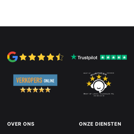
Footer links en informatie
OVER ONS
ONZE DIENSTEN