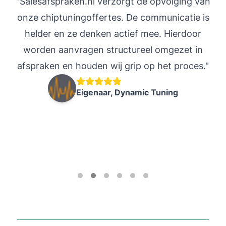
"Salesafspraken.nl verzorgt de opvolging van
"
onze chiptuningoffertes. De communicatie is
helder en ze denken actief mee. Hierdoor
worden aanvragen structureel omgezet in
in
afspraken en houden wij grip op het proces."
s
Eigenaar, Dynamic Tuning