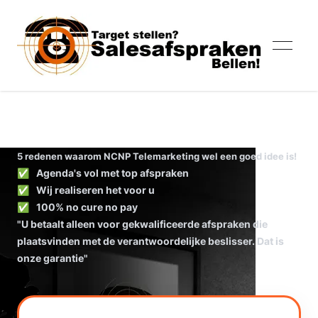
no cure no pay telemarketing
Mob
5 redenen waarom NCNP Telemarketing wel een goed idee is!
✅
Agenda's vol met top afspraken
✅
Wij realiseren het voor u
✅
100% no cure no pay
"U betaalt alleen voor gekwalificeerde afspraken die
plaatsvinden met de verantwoordelijke beslisser. Dat is
onze garantie"