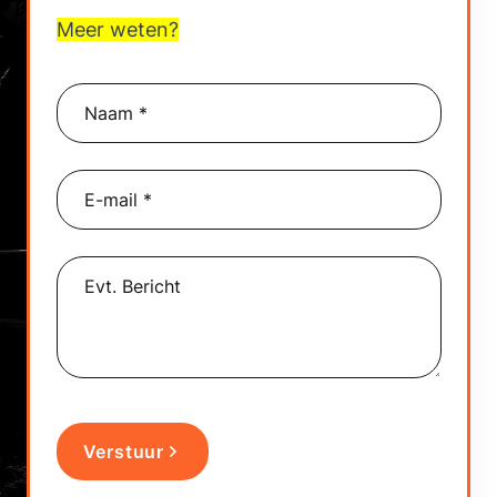
Contact
Meer weten?
Naam *
E-mail *
Evt. Bericht
Verstuur