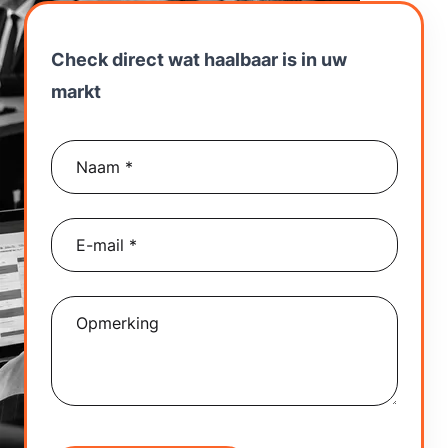
Contact
Check direct wat haalbaar is in uw
markt
Naam *
E-mail *
Opmerking