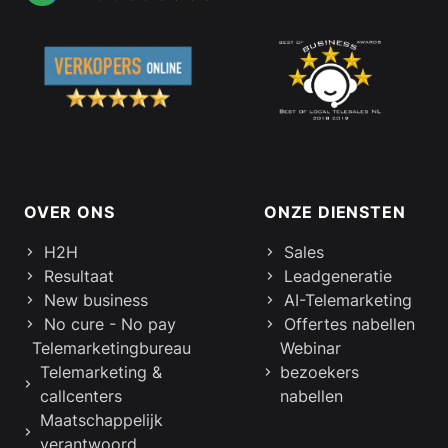
Footer links en informatie
OVER ONS
ONZE DIENSTEN
H2H
Sales
Resultaat
Leadgeneratie
New business
AI-Telemarketing
No cure - No pay
Offertes nabellen
Telemarketingbureau
Webinar
Telemarketing &
bezoekers
callcenters
nabellen
Maatschappelijk
verantwoord